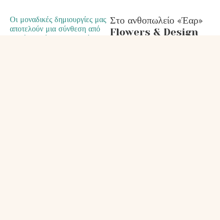
Οι μοναδικές δημιουργίες μας
Στο ανθοπωλείο «Έαρ»
αποτελούν μια σύνθεση από
Flowers & Design
ποικίλα χρώματα και υπέροχες
αναλαμβάνουμε
μυρωδιές.
χειροποίητα μπουκέτα
για βάζο με φρέσκα άνθη
που μπορείτε να
προσφέρετε σε κάποιον
ή να διακοσμήσετε το
δικό σας χώρο.
Οι ανθοδέσμες αποτελούνται,
επίσης, από φρέσκα λουλούδια και
είναι κατάλληλες για κάθε
περίσταση.
Απευθυνθείτε στο ανθοπωλείο
μας
και οι ειδικοί θα σας
προτείνουν ό,τι ακριβώς
χρειάζεστε. Το ιδιαίτερο και
προσεγμένο περιτύλιγμα θα κάνει